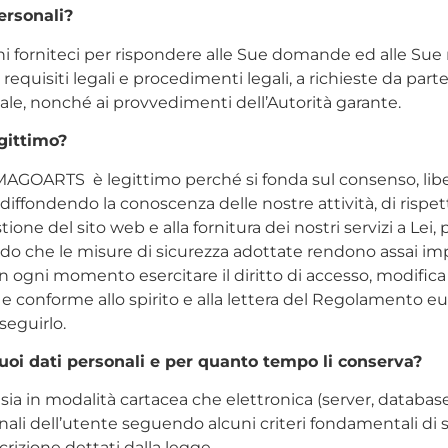
personali?
ni forniteci per rispondere alle Sue domande ed alle Sue r
equisiti legali e procedimenti legali, a richieste da part
le, nonché ai provvedimenti dell’Autorità garante.
gittimo?
IMAGOARTS è legittimo perché si fonda sul consenso, libero
diffondendo la conoscenza delle nostre attività, di rispetta
stione del sito web e alla fornitura dei nostri servizi a Lei,
ndo che le misure di sicurezza adottate rendono assai imp
 ogni momento esercitare il diritto di accesso, modifica e
e conforme allo spirito e alla lettera del Regolamento eu
seguirlo.
oi dati personali e per quanto tempo li conserva?
sia in modalità cartacea che elettronica (server, database i
 dell’utente seguendo alcuni criteri fondamentali di segui
scrizione dettati dalla legge.