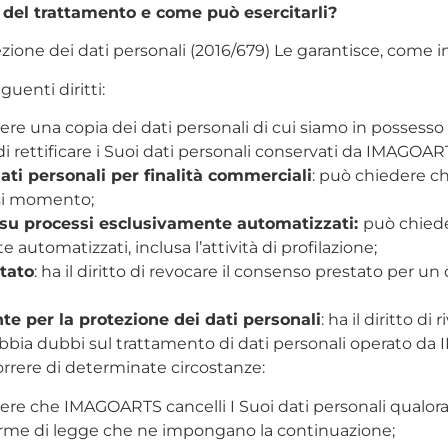
o del trattamento e come può esercitarli?
one dei dati personali (2016/679) Le garantisce, come inte
uenti diritti:
ttenere una copia dei dati personali di cui siamo in posses
to di rettificare i Suoi dati personali conservati da IMAGOA
dati personali per finalità commerciali
: può chiedere c
asi momento;
e su processi esclusivamente automatizzati:
può chiede
automatizzati, inclusa l’attività di profilazione;
tato
: ha il diritto di revocare il consenso prestato per 
ante per la protezione dei dati personali
: ha il diritto di
 abbia dubbi sul trattamento di dati personali operato d
correre di determinate circostanze:
dere che IMAGOARTS cancelli I Suoi dati personali qualora
norme di legge che ne impongano la continuazione;