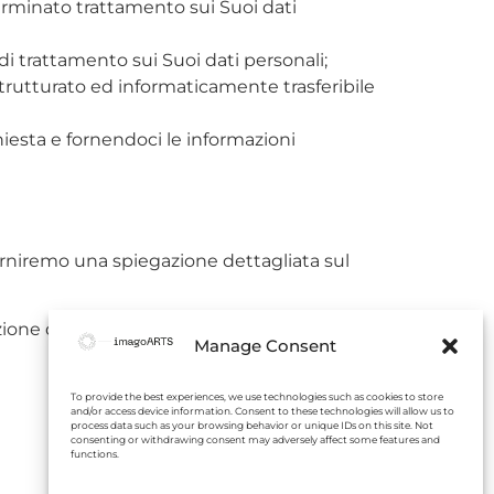
rminato trattamento sui Suoi dati
 di trattamento sui Suoi dati personali;
 strutturato ed informaticamente trasferibile
chiesta e fornendoci le informazioni
rniremo una spiegazione dettagliata sul
ne dei dati personali, Piazza Venezia n. 11 –
Manage Consent
To provide the best experiences, we use technologies such as cookies to store
and/or access device information. Consent to these technologies will allow us to
process data such as your browsing behavior or unique IDs on this site. Not
consenting or withdrawing consent may adversely affect some features and
functions.